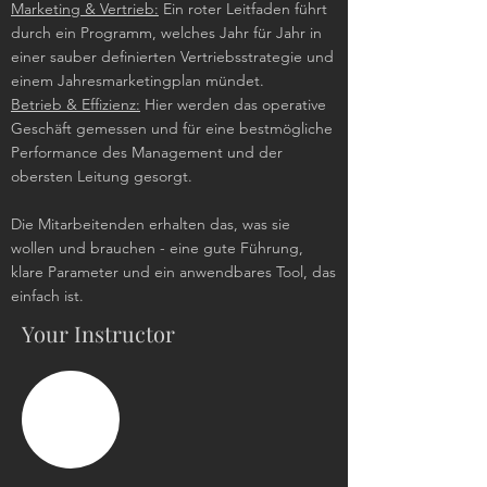
Marketing & Vertrieb:
Ein roter Leitfaden führt
durch ein Programm, welches Jahr für Jahr in
einer sauber definierten Vertriebsstrategie und
einem Jahresmarketingplan mündet.
Betrieb & Effizienz:
Hier werden das operative
Geschäft gemessen und für eine bestmögliche
Performance des Management und der
obersten Leitung gesorgt.
Die Mitarbeitenden erhalten das, was sie
wollen und brauchen - eine gute Führung,
klare Parameter und ein anwendbares Tool, das
einfach ist.
Your Instructor