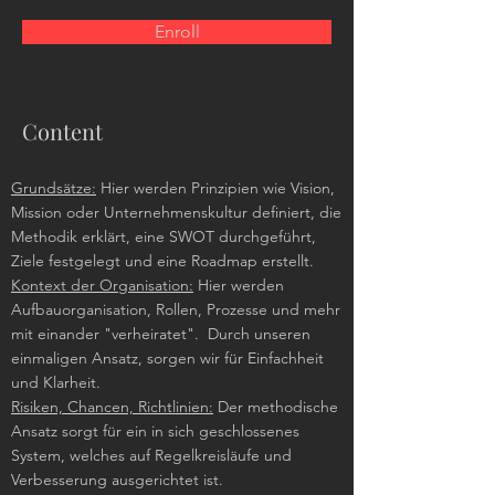
Enroll
Content
Grundsätze:
Hier werden Prinzipien wie Vision,
Mission oder Unternehmenskultur definiert, die
Methodik erklärt, eine SWOT durchgeführt,
Ziele festgelegt und eine Roadmap erstellt.
Kontext der Organisation:
Hier werden
Aufbauorganisation, Rollen, Prozesse und mehr
mit einander "verheiratet". Durch unseren
einmaligen Ansatz, sorgen wir für Einfachheit
und Klarheit.
Risiken, Chancen, Richtlinien:
Der methodische
Ansatz sorgt für ein in sich geschlossenes
System, welches auf Regelkreisläufe und
Verbesserung ausgerichtet ist.